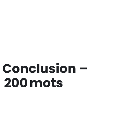
live casino avec des bonus de bienvenue spécifiques.
Pour les joueurs qui souhaitent viser le podium l’an
prochain, les recommandations clés sont :
Maîtriser la sélection de machines à haute volatilité.
Exploiter les bonus sans wager dès le dépôt initial.
Utiliser des outils d’analyse pour ajuster la stratégie
en temps réel.
Conclusion –
200 mots
En résumé, le timing festif, la puissance des free spins et
l’utilisation judicieuse des bonus sans wager constituent
les piliers d’une stratégie gagnante au World Tournament.
En suivant le plan détaillé ci‑dessus, chaque joueur peut
transformer les promotions de Noël en un levier de points