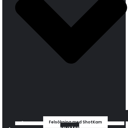
Felsökning med ShotKam