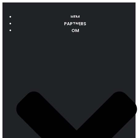
HEM
PARTNERS
OM