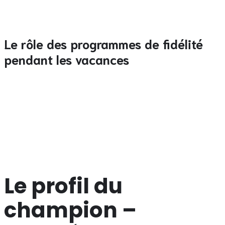
spécifiques, incitant les participants à orienter leurs
sessions vers les titres les plus rémunérateurs.
Le rôle des programmes de fidélité
pendant les vacances
Les programmes de fidélité s’intensifient en fin d’année :
les points d’expérience sont doublés, les niveaux de statut
sont accélérés et des récompenses exclusives
(cashback, invitations à des tournois privés) sont offertes.
Ces points se convertissent directement en classement
France, donnant aux joueurs un avantage
supplémentaire pour grimper dans le tableau du tournoi.
Le profil du
champion –