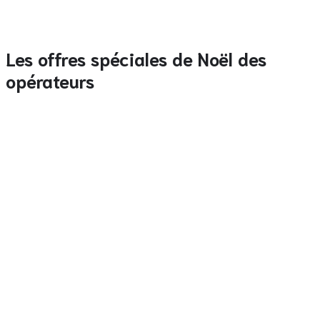
possibilité de jouer sans mise supplémentaire, tout en
conservant la perspective de gains réels.
Les offres spéciales de Noël des
opérateurs
Dates de la
Bonus de
Tours gratuits
Opérateur
promo
dépôt
thématiques
200 %
30 spins sur
Santa’s
Casino A
1‑15 déc
jusqu’à
Reel
200 €
150 %
25 spins sur
Frosty
Casino B
10‑31 déc
jusqu’à
Fortune
150 €
100 %
20 spins sur
Winter
Casino C
5‑20 déc
jusqu’à
Wonderland
100 €
Ces promotions sont souvent limitées à des jeux