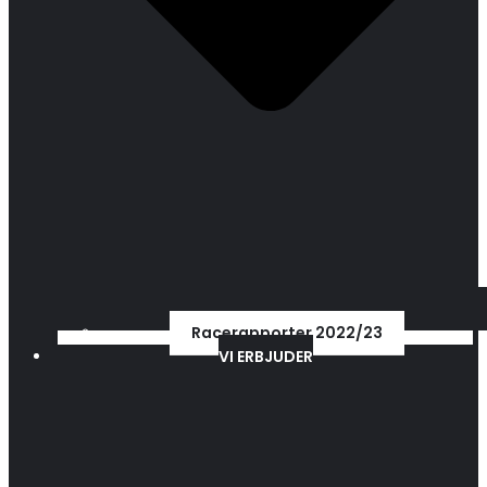
Racerapporter 2022/23
VI ERBJUDER