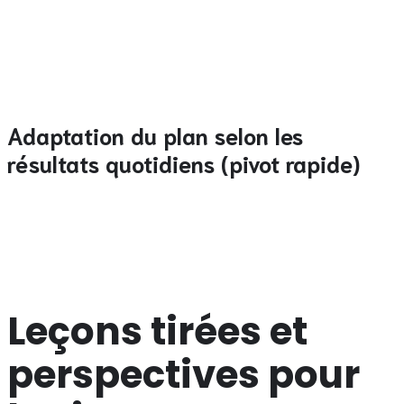
Casino Tracker : enregistre chaque spin, gain et
points obtenus.
Excel Dashboard : visualise l’évolution quotidienne
des points, compare les performances par
machine.
Adaptation du plan selon les
résultats quotidiens (pivot rapide)
Si le taux de gain chute sous 8 %, changer de
machine à volatilité moyenne.
Réallouer le budget du bonus sans wager vers des
jeux offrant un multiplicateur plus élevé.
Leçons tirées et
perspectives pour