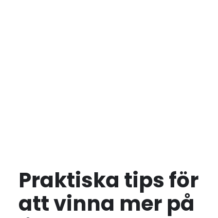
Spelare som prioriterar snabba uttag väljer ofta
plattformar med tydliga betalningsmetoder och
licenser. Golden Panda Casino är licensierat av
Malta Gaming Authority och följer strikta svenska
spelregler, vilket innebär:
Snabba uttag: De flesta uttag behandlas
inom 24 timmar.
Säker betalning: Stöd för Trustly, Zimpler och
banköverföring.
Kundsupport: Live‑chat 24/7 med svenska
agenter.
Did You Know?
Att använda Trustly ofta ger de
snabbaste uttagen, ibland på bara några minuter.
Praktiska tips för
att vinna mer på