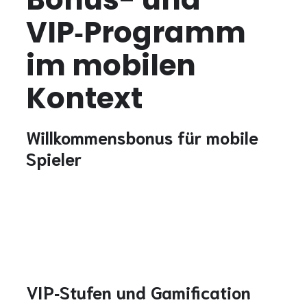
VIP‑Programm
im mobilen
Kontext
Willkommensbonus für mobile
Spieler
Neue Spieler erhalten beim ersten
Einzahlungsbetrag bis zu 100 % Bonus plus 50
Freispiele. Der Bonus gilt ausschließlich für
Einzahlungen, die über die mobile App getätigt
werden. Damit wird das mobile Spielen von Anfang
an belohnt.
VIP‑Stufen und Gamification