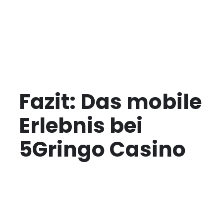
Nutze das Krypto‑Wallet.
So sparst du bei
Ein- und Auszahlungen Zeit und Gebühren.
Setze tägliche Limits.
Die integrierten Tools
helfen, das Spielbudget im Griff zu behalten.
Melde dich zu Turnieren an.
Viele Turniere
bieten exklusive Preisgelder, die nur mobil
verfügbar sind.
Fazit: Das mobile
Erlebnis bei
5Gringo Casino
5Gringo Casino
hat sich als ein mobiles Casino
etabliert, das sowohl Einsteigern als auch
erfahrenen Spielern viel zu bieten hat. Die
Kombination aus einer breiten Spielauswahl,
schnellen Krypto‑Auszahlungen, einem