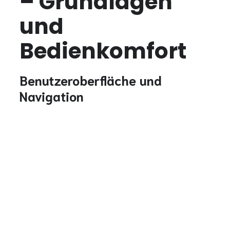
– Grundlagen
und
Bedienkomfort
Benutzeroberfläche und
Navigation
Die mobile Webseite von 5Gringo Casino folgt
einem klaren Layout. Die Hauptmenüpunkte – Spiele,
Aktionen, Kasse und Support – sind als leicht
erreichbare Icons am unteren Bildschirmrand
angeordnet. Das reduziert das Scrollen und
ermöglicht ein schnelles Wechseln zwischen den
Bereichen.
Der schnelle Zugriff auf den Live‑Dealer‑Bereich ist
besonders für High‑Roller wichtig, die keine Zeit
verlieren wollen.