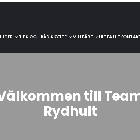
BJUDER
TIPS OCH RÅD SKYTTE
MILITÄRT
HITTA HIT
KONTAKT
Välkommen till Tea
Rydhult