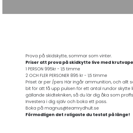
Prova på skidskytte, sommar som vinter.
Priser att prova på skidkytte live med krutvape
1 PERSON 995kr - 1,5 timme
2 OCH FLER PERSONER 895 kr - 1,5 timme
Priset är per /pers Här ingår ammunition, och allt 
bit för att få upp pulsen för ett antal rundor skyt
gällande skidtekniken, så du lär dig åka som proffse
Investera i dig själv och boka ett pass.
Boka på magnus@teamrydhult.se
Förmodligen det roligaste du testat på länge!