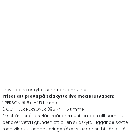
Välkommen till
Team Rydhult
Prova på skidskytte, sommar som vinter.
Priser att prova på skidkytte live med krutvapen:
1 PERSON 995kr - 1,5 timme
2 OCH FLER PERSONER 895 kr - 1,5 timme
Priset är per /pers Här ingår ammunition, och allt som du
behöver veta i grunden att bli en skidskytt. Liggande skytte
med vilopuls, sedan springer/åker vi skidor en bit för att få