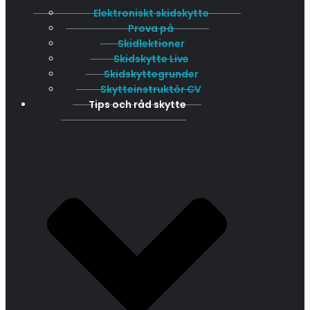
Elektroniskt skidskytte
Prova på
Skidlektioner
Skidskytte Live
Skidskyttegrunder
Skytteinstruktör CV
Tips och råd skytte