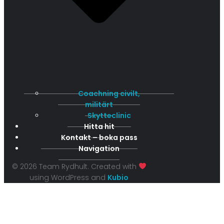
Coachning civilt,
militärt
Skytteclinic
Hitta hit
Kontakt – boka pass
Navigation
© 2026 Team Rydhult. Created with
using WordPress and
Kubio