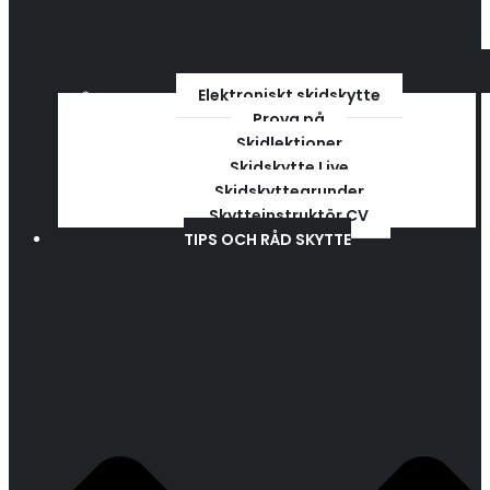
Elektroniskt skidskytte
Prova på
Skidlektioner
Skidskytte Live
Skidskyttegrunder
Skytteinstruktör CV
TIPS OCH RÅD SKYTTE