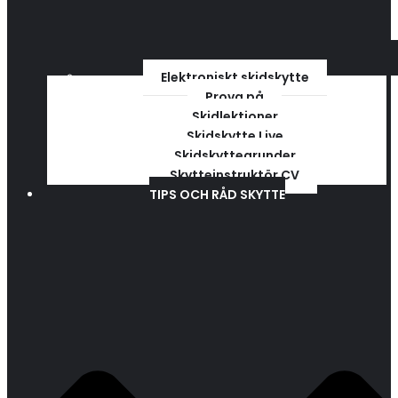
Elektroniskt skidskytte
Prova på
Skidlektioner
Skidskytte Live
Skidskyttegrunder
Skytteinstruktör CV
TIPS OCH RÅD SKYTTE