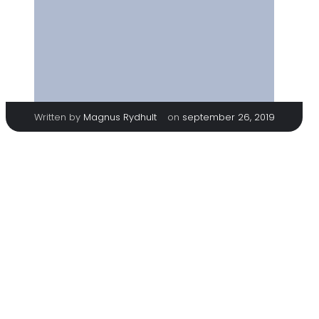
|
Written by
Magnus Rydhult
on
september 26, 2019
TAGS
No tags
Categories
No category
Comments are closed