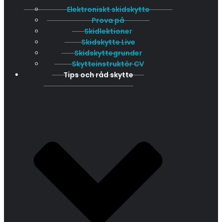
Elektroniskt skidskytte
Prova på
Skidlektioner
Skidskytte Live
Skidskyttegrunder
Skytteinstruktör CV
Tips och råd skytte