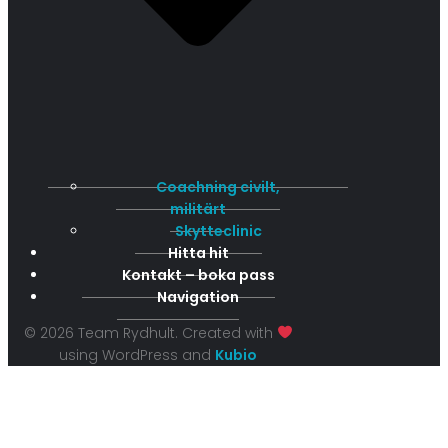
Coachning civilt,
militärt
Skytteclinic
Hitta hit
Kontakt – boka pass
Navigation
© 2026 Team Rydhult. Created with
using WordPress and
Kubio