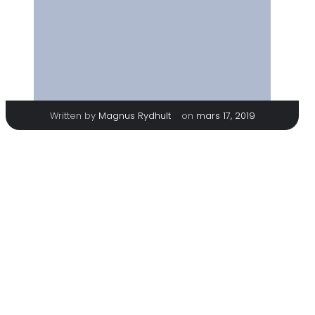
|
Written by
Magnus Rydhult
on
mars 17, 2019
TAGS
No tags
Categories
No category
Comments are closed