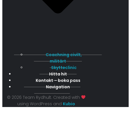
Coachning civilt,
militärt
Skytteclinic
Hitta hit
Kontakt – boka pass
Navigation
© 2026 Team Rydhult. Created with
using WordPress and
Kubio