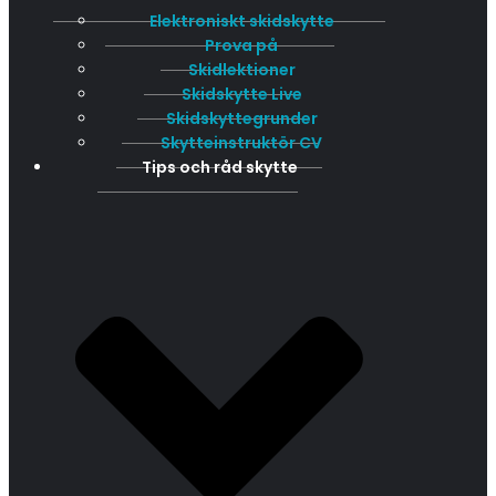
Elektroniskt skidskytte
Prova på
Skidlektioner
Skidskytte Live
Skidskyttegrunder
Skytteinstruktör CV
Tips och råd skytte