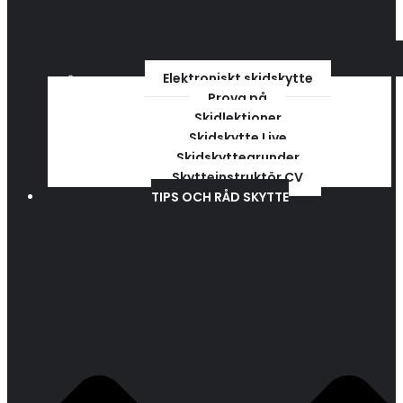
Elektroniskt skidskytte
Prova på
Skidlektioner
Skidskytte Live
Skidskyttegrunder
Skytteinstruktör CV
TIPS OCH RÅD SKYTTE