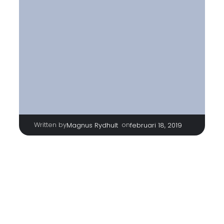
Written by
|
on
Magnus Rydhult
februari 18, 2019
TAGS
No tags
Categories