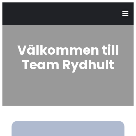
Välkommen till
Team Rydhult