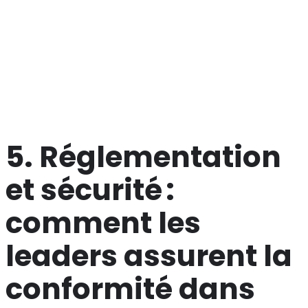
Toutefois, l’utilisation de l’IA soulève des questions
d’éthique. La transparence sur les sources de données et
le fonctionnement des algorithmes est indispensable
pour maintenir la confiance des utilisateurs. Les
plateformes qui publient des rapports de conformité et
offrent des options de désactivation des suggestions
automatisées se positionnent comme les plus
responsables.
5. Réglementation
et sécurité :
comment les
leaders assurent la
conformité dans