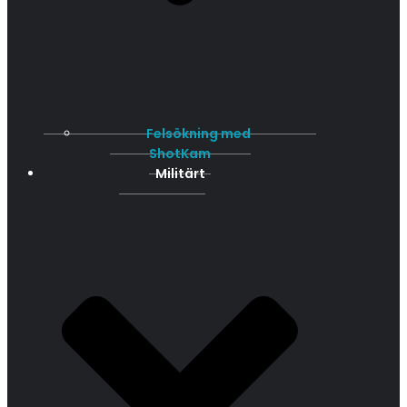
Felsökning med
ShotKam
Militärt