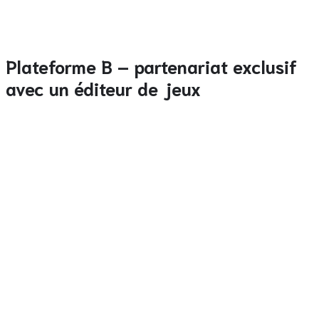
Taux de conversion des nouveaux inscrits passé de
4,5 % à 7,2 %.
Plateforme B – partenariat exclusif
avec un éditeur de jeux
En collaboration avec l’éditeur de
Valorant
, la plateforme
a organisé un tournoi exclusif où les participants
pouvaient jouer sur des serveurs dédiés et parier sur leurs
propres performances. Impact :
Notoriété mesurée par une hausse de 18 % des
mentions sur les réseaux sociaux.
Rétention à 30 jours augmentée de 12 % grâce aux
récompenses de fin de tournoi.
Augmentation du revenu moyen par utilisateur
(ARPU) de 3,5 € pendant le mois suivant.
Ces deux exemples montrent que l’innovation
promotionnelle, combinée à un partenariat stratégique,