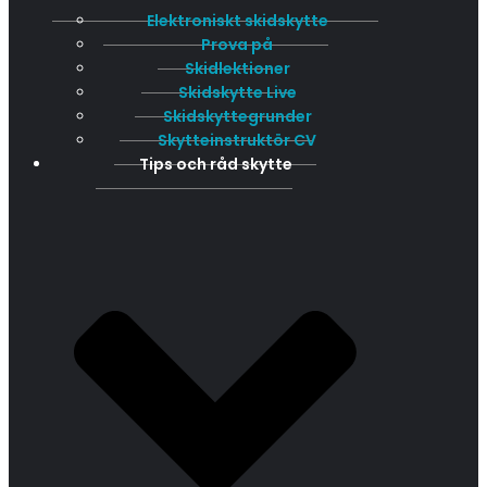
Elektroniskt skidskytte
Prova på
Skidlektioner
Skidskytte Live
Skidskyttegrunder
Skytteinstruktör CV
Tips och råd skytte