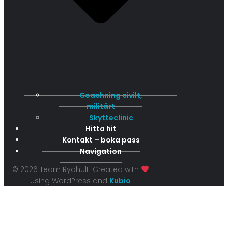
Coachning civilt,
militärt
Skytteclinic
Hitta hit
Kontakt – boka pass
Navigation
© 2026 Team Rydhult. Created with
using WordPress and
Kubio