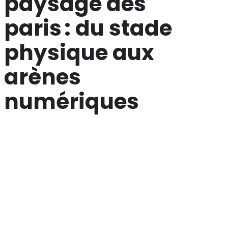
paysage des
paris : du stade
physique aux
arènes
numériques
Les paris sportifs ont d’abord trouvé leur place dans les
établissements physiques : les bureaux de tabac, les
clubs de football et les casinos terrestres. Au fil des
années, les bookmakers ont développé des cotes plus
précises, des systèmes de pari en direct et des offres de
remboursement pour attirer les parieurs les plus
exigeants.
Le tournant décisif est survenu avec l’essor des jeux vidéo