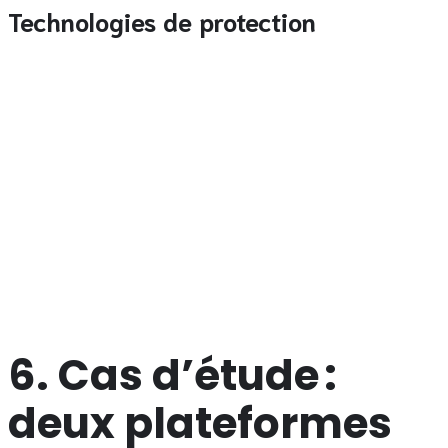
Technologies de protection
Cryptage AES‑256
: sécurise les communications
entre le client et le serveur.
Authentification à deux facteurs (2FA)
:
obligatoire pour les retraits supérieurs à 500 €.
Surveillance comportementale
: détecte les
patterns de jeu anormaux et bloque les comptes à
risque.
Des plateformes comme
E‑SportBet
ont obtenu la licence
française « Paris Sportifs en Ligne » et affichent fièrement
leur conformité sur le site, rassurant ainsi les joueurs
soucieux de la légalité de leurs activités.
6. Cas d’étude :
deux plateformes