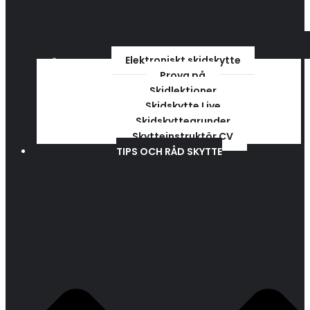
Elektroniskt skidskytte
Prova på
Skidlektioner
Skidskytte Live
Skidskyttegrunder
Skytteinstruktör CV
TIPS OCH RÅD SKYTTE