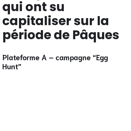
qui ont su
capitaliser sur la
période de Pâques
Plateforme A – campagne “Egg
Hunt”
Cette plateforme a lancé une chasse aux œufs virtuels
intégrée à son interface mobile. Chaque œuf découvert
pendant un match augmentait la mise de 0,2 % ou
débloquait un pari gratuit. Résultats :
Trafic quotidien augmenté de 34 % pendant la
semaine de Pâques.
Volume de mises en hausse de 27 % par rapport à
la même période en 2022.