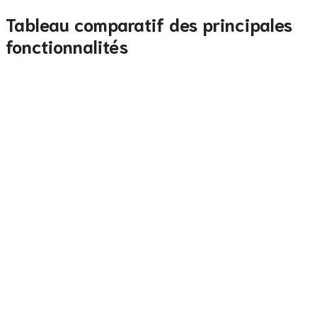
Tableau comparatif des principales
fonctionnalités
Plateforme
Plateforme
Plateforme
Fonctionnalité
X
Y
Z
Flux vidéo intégré
✔︎
✔︎
(HD)
Statistiques
avancées
✔︎
✘
(heat‑maps)
Paris in‑play (< 2 s)
✔︎
✔︎
Programme de
✘
✔︎
fidélité gamifié
Support mobile
✔︎
✔︎
(iOS/Android)
Les opérateurs qui combinent toutes ces caractéristiques
obtiennent un avantage concurrentiel net, surtout