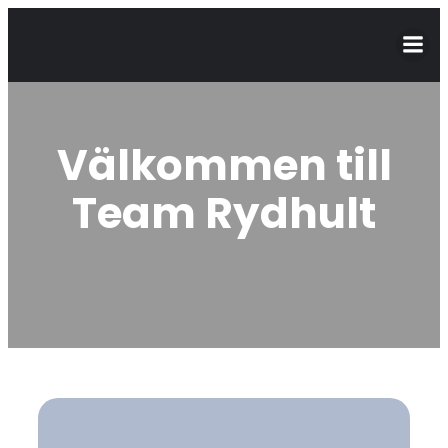
Välkommen till
Team Rydhult