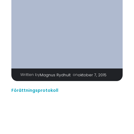
Written by
|
on
Magnus Rydhult
oktober 7, 2015
Förättningsprotokoll
TAGS
No tags
Categories