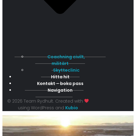
Coachning civilt,
militärt
Skytteclinic
Hitta hit
Kontakt – boka pass
Navigation
© 2026 Team Rydhult. Created with
using WordPress and
Kubio