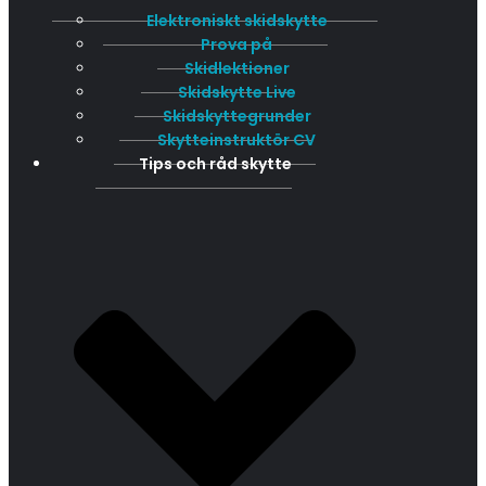
Elektroniskt skidskytte
Prova på
Skidlektioner
Skidskytte Live
Skidskyttegrunder
Skytteinstruktör CV
Tips och råd skytte