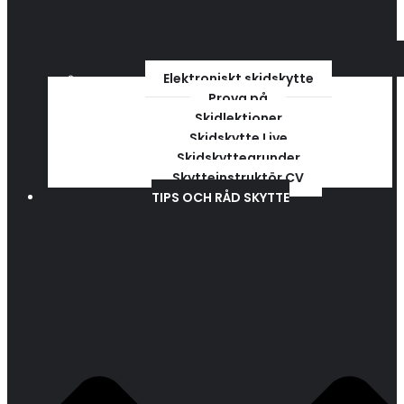
Elektroniskt skidskytte
Prova på
Skidlektioner
Skidskytte Live
Skidskyttegrunder
Skytteinstruktör CV
TIPS OCH RÅD SKYTTE