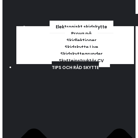
Elektroniskt skidskytte
Prova på
Skidlektioner
Skidskytte Live
Skidskyttegrunder
Skytteinstruktör CV
TIPS OCH RÅD SKYTTE