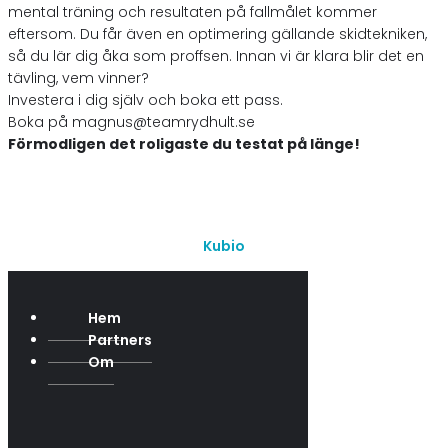
mental träning och resultaten på fallmålet kommer
eftersom. Du får även en optimering gällande skidtekniken,
så du lär dig åka som proffsen. Innan vi är klara blir det en
tävling, vem vinner?
Investera i dig själv och boka ett pass.
Boka på magnus@teamrydhult.se
Förmodligen det roligaste du testat på länge!
© 2026 Team Rydhult. Created with ❤ using WordPress and
Kubio
Hem
Partners
Om