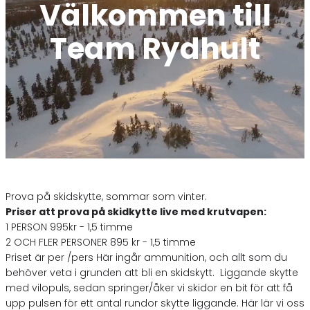
Välkommen till
Team Rydhult
Prova på skidskytte, sommar som vinter.
Priser att prova på skidkytte live med krutvapen:
1 PERSON 995kr - 1,5 timme
2 OCH FLER PERSONER 895 kr - 1,5 timme
Priset är per /pers Här ingår ammunition, och allt som du
behöver veta i grunden att bli en skidskytt. Liggande skytte
med vilopuls, sedan springer/åker vi skidor en bit för att få
upp pulsen för ett antal rundor skytte liggande. Här lär vi oss