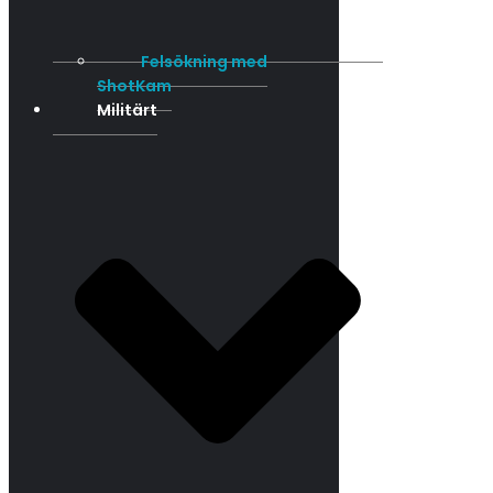
Felsökning med
ShotKam
Militärt