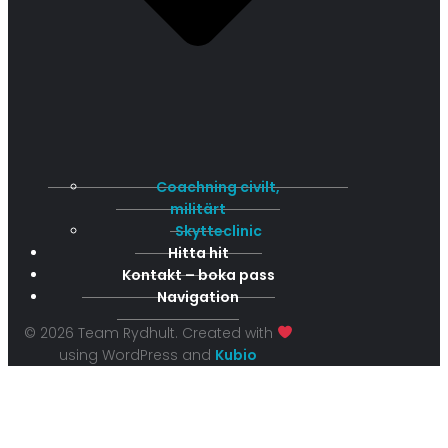
Coachning civilt,
militärt
Skytteclinic
Hitta hit
Kontakt – boka pass
Navigation
© 2026 Team Rydhult. Created with
using WordPress and
Kubio