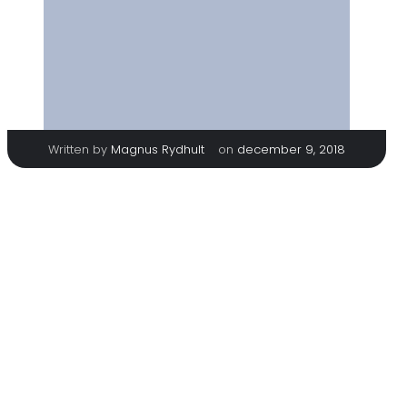
|
Written by
Magnus Rydhult
on
december 9, 2018
TAGS
No tags
Categories
No category
Comments are closed