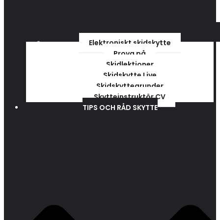
Elektroniskt skidskytte
Prova på
Skidlektioner
Skidskytte Live
Skidskyttegrunder
Skytteinstruktör CV
TIPS OCH RÅD SKYTTE