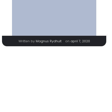
|
Written by
Magnus Rydhult
on
april 7, 2020
TAGS
No tags
Categories
No category
Comments are closed