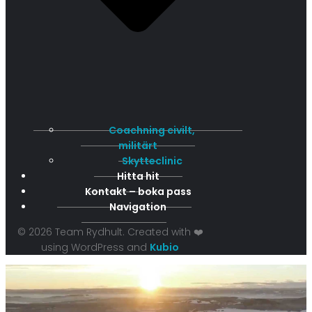
Coachning civilt,
militärt
Skytteclinic
Hitta hit
Kontakt – boka pass
Navigation
© 2026 Team Rydhult. Created with ❤️
using WordPress and
Kubio