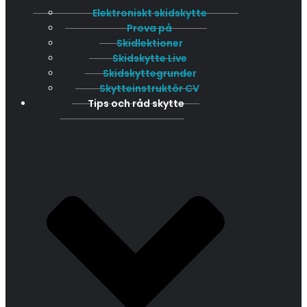
Elektroniskt skidskytte
Prova på
Skidlektioner
Skidskytte Live
Skidskyttegrunder
Skytteinstruktör CV
Tips och råd skytte