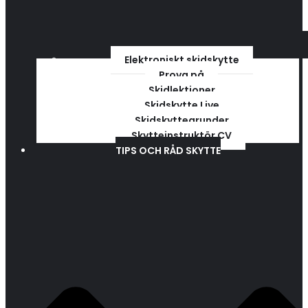
Elektroniskt skidskytte
Prova på
Skidlektioner
Skidskytte Live
Skidskyttegrunder
Skytteinstruktör CV
TIPS OCH RÅD SKYTTE